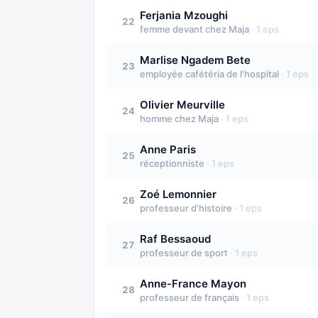
Ferjania Mzoughi
22
femme devant chez Maja
·
1
eps
Marlise Ngadem Bete
23
employée cafétéria de l'hospital
·
1
eps
Olivier Meurville
24
homme chez Maja
·
1
eps
Anne Paris
25
réceptionniste
·
1
eps
Zoé Lemonnier
26
professeur d'histoire
·
1
eps
Raf Bessaoud
27
professeur de sport
·
1
eps
Anne-France Mayon
28
professeur de français
·
1
eps