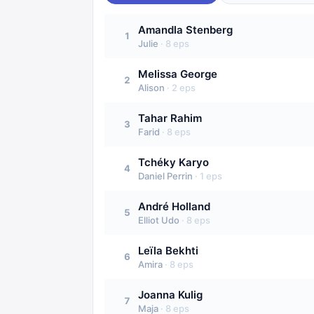
Amandla Stenberg
1
Julie
·
8
eps
Melissa George
2
Alison
·
2
eps
Tahar Rahim
3
Farid
·
8
eps
Tchéky Karyo
4
Daniel Perrin
·
1
eps
André Holland
5
Elliot Udo
·
8
eps
Leïla Bekhti
6
Amira
·
8
eps
Joanna Kulig
7
Maja
·
8
eps