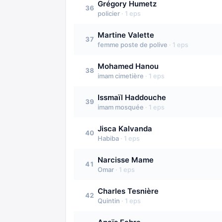
Grégory Humetz
36
policier
·
1
eps
Martine Valette
37
femme poste de polive
·
1
eps
Mohamed Hanou
38
imam cimetière
·
1
eps
Issmaïl Haddouche
39
imam mosquée
·
1
eps
Jisca Kalvanda
40
Habiba
·
1
eps
Narcisse Mame
41
Omar
·
1
eps
Charles Tesnière
42
Quintin
·
1
eps