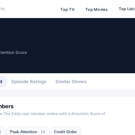
Top List
ity
Top TV
Top Movies
ttention Score
t
Episode Ratings
Similar Shows
mbers
ar
The Eddy
cast member online with a Attention Score of
4
Peak Attention
·
14
Credit Order