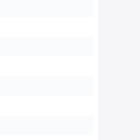
·
·
·
·
·
·
·