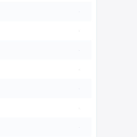
·
·
·
·
·
·
·