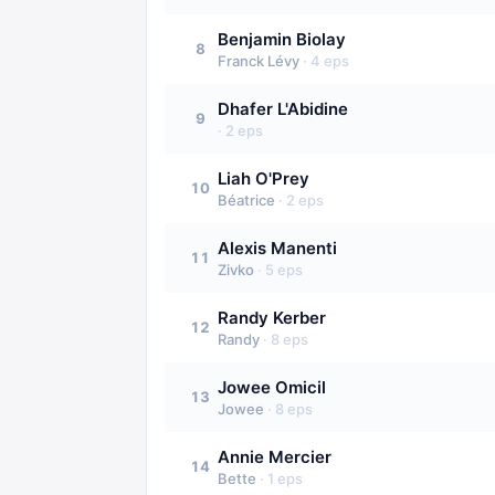
Benjamin Biolay
8
Franck Lévy
·
4
eps
Dhafer L'Abidine
9
·
2
eps
Liah O'Prey
10
Béatrice
·
2
eps
Alexis Manenti
11
Zivko
·
5
eps
Randy Kerber
12
Randy
·
8
eps
Jowee Omicil
13
Jowee
·
8
eps
Annie Mercier
14
Bette
·
1
eps