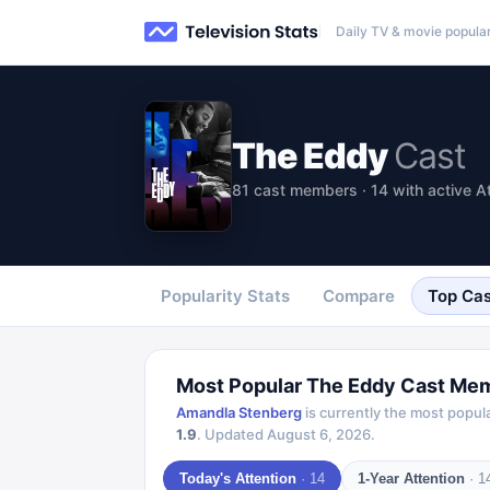
Daily TV & movie popular
The Eddy
Cast
81 cast members · 14 with active A
Popularity Stats
Compare
Top Cas
Most Popular
The Eddy
Cast Me
Amandla Stenberg
is currently the most popul
1.9
.
Updated
August 6, 2026
.
Today's Attention
·
14
1-Year Attention
·
1