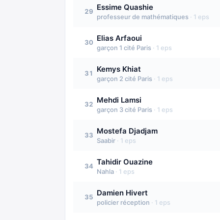
Essime Quashie
29
professeur de mathématiques
·
1
eps
Elias Arfaoui
30
garçon 1 cité Paris
·
1
eps
Kemys Khiat
31
garçon 2 cité Paris
·
1
eps
Mehdi Lamsi
32
garçon 3 cité Paris
·
1
eps
Mostefa Djadjam
33
Saabir
·
1
eps
Tahidir Ouazine
34
Nahla
·
1
eps
Damien Hivert
35
policier réception
·
1
eps