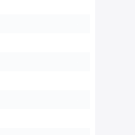
·
·
·
·
·
·
·