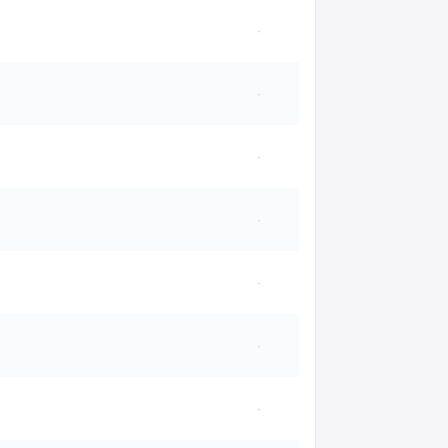
·
·
·
·
·
·
·