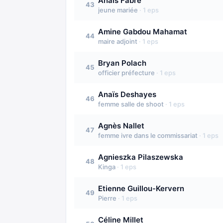
Anaïs Fabre
43
jeune mariée
·
1
eps
Amine Gabdou Mahamat
44
maire adjoint
·
1
eps
Bryan Polach
45
officier préfecture
·
1
eps
Anaïs Deshayes
46
femme salle de shoot
·
1
eps
Agnès Nallet
47
femme ivre dans le commissariat
·
1
eps
Agnieszka Pilaszewska
48
Kinga
·
1
eps
Etienne Guillou-Kervern
49
Pierre
·
1
eps
Céline Millet