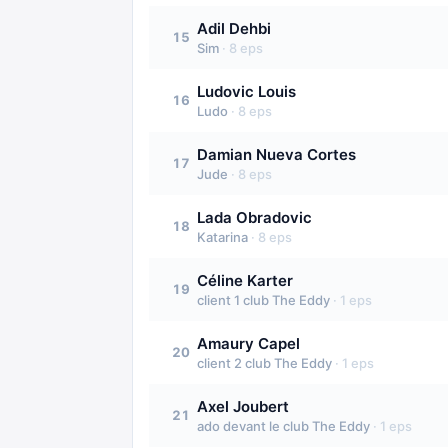
Adil Dehbi
15
Sim
·
8
eps
Ludovic Louis
16
Ludo
·
8
eps
Damian Nueva Cortes
17
Jude
·
8
eps
Lada Obradovic
18
Katarina
·
8
eps
Céline Karter
19
client 1 club The Eddy
·
1
eps
Amaury Capel
20
client 2 club The Eddy
·
1
eps
Axel Joubert
21
ado devant le club The Eddy
·
1
eps