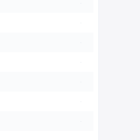
·
·
·
·
·
·
·